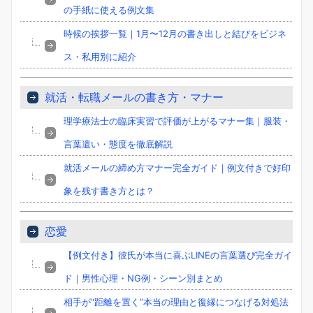
の手紙に使える例文集
時候の挨拶一覧｜1月〜12月の書き出しと結びをビジネ
ス・私用別に紹介
就活・転職メールの書き方・マナー
理学療法士の臨床実習で評価が上がるマナー集｜服装・
言葉遣い・態度を徹底解説
就活メールの締め方マナー完全ガイド｜例文付きで好印
象を残す書き方とは？
恋愛
【例文付き】彼氏が本当に喜ぶLINEの言葉選び完全ガイ
ド｜男性心理・NG例・シーン別まとめ
相手が“距離を置く”本当の理由と復縁につなげる対処法