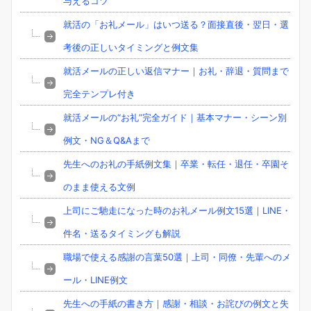
与えるコツ
就活の「お礼メール」はいつ送る？面接直後・翌日・選
考後の正しいタイミングと例文集
就活メールの正しい返信マナー｜お礼・辞退・質問まで
完全テンプレ付き
就活メールの“お礼”完全ガイド｜基本マナー・シーン別
例文・NG＆Q&Aまで
先生へのお礼の手紙例文集｜卒業・転任・退任・卒園そ
のまま使える文例
上司にご馳走になった時のお礼メール例文15選｜LINE・
件名・送るタイミングも解説
職場で使える感謝の言葉50選｜上司・同僚・先輩へのメ
ール・LINE例文
先生への手紙の書き方｜感謝・相談・お詫びの例文と失