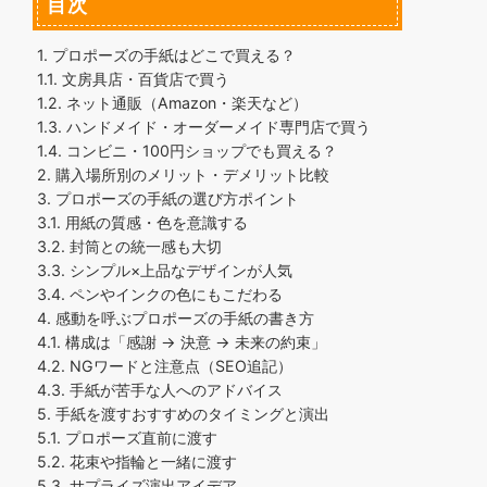
目次
1.
プロポーズの手紙はどこで買える？
1.1.
文房具店・百貨店で買う
1.2.
ネット通販（Amazon・楽天など）
1.3.
ハンドメイド・オーダーメイド専門店で買う
1.4.
コンビニ・100円ショップでも買える？
2.
購入場所別のメリット・デメリット比較
3.
プロポーズの手紙の選び方ポイント
3.1.
用紙の質感・色を意識する
3.2.
封筒との統一感も大切
3.3.
シンプル×上品なデザインが人気
3.4.
ペンやインクの色にもこだわる
4.
感動を呼ぶプロポーズの手紙の書き方
4.1.
構成は「感謝 → 決意 → 未来の約束」
4.2.
NGワードと注意点（SEO追記）
4.3.
手紙が苦手な人へのアドバイス
5.
手紙を渡すおすすめのタイミングと演出
5.1.
プロポーズ直前に渡す
5.2.
花束や指輪と一緒に渡す
5.3.
サプライズ演出アイデア