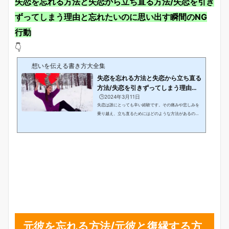
失恋を忘れる方法と失恋から立ち直る方法/失恋を引き
ずってしまう理由と忘れたいのに思い出す瞬間のNG
行動
👇
想いを伝える書き方大全集
失恋を忘れる方法と失恋から立ち直る
方法/失恋を引きずってしまう理由と
忘れたいの...
🕒️2024年3月11日
失恋は誰にとっても辛い経験です。その痛みや悲しみを
乗り越え、立ち直るためにはどのような方法があるので
しょうか。本記事では、失恋を忘れる方法や立ち直るた
めの心理的なアプローチに焦点を当てて探求していきま
す。失恋後に引きずってしまう理由や、思い出したくな
いのに思い出してしまう瞬間におけるNG行動についても
検証し、失恋からの健全な回復をサポートする情報を提
供して参ります。好きな人を忘れる方法と心理学/忘れた
いと思うときや失恋が辛い理由と未練がある女の行動失
恋を忘れる方法とは？新しい出会いを探す？失恋か...
元彼を忘れる方法/元彼と復縁する方