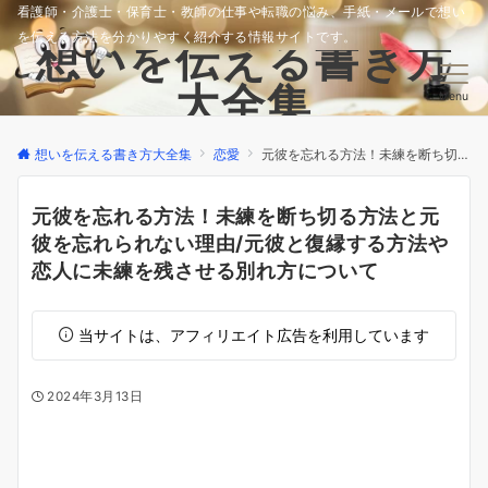
看護師・介護士・保育士・教師の仕事や転職の悩み、手紙・メールで想い
を伝える方法を分かりやすく紹介する情報サイトです。
想いを伝える書き方
大全集
Menu
想いを伝える書き方大全集
恋愛
元彼を忘れる方法！未練を断ち切る方法と元彼を忘れられない理由/元彼と復縁する方法や恋人に未練を残させる別れ方について
元彼を忘れる方法！未練を断ち切る方法と元
彼を忘れられない理由/元彼と復縁する方法や
恋人に未練を残させる別れ方について
当サイトは、アフィリエイト広告を利用しています
2024年3月13日