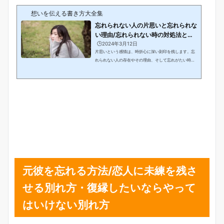
想いを伝える書き方大全集
忘れられない人の片思いと忘れられな
い理由/忘れられない時の対処法と思
い出す瞬間...
🕒️2024年3月12日
片思いという感情は、時折心に深い刻印を残します。忘
れられない人の存在やその理由、そして忘れがたい時の
対処法について、深く掘り下げてみることが重要です。
また、男性が忘れられない女性の特徴や思い出す瞬間に
ついても考察していきます。この記事では、片思いにま
つわる複雑な感情とその対処法について探求し、忘れら
れない出会いや瞬間を振り返ります。心に残る想いと共
に、忘れがたい人や瞬間に焦点を当てて、深い洞察を共
有していきます。好きな人を忘れる方法と心理学/忘れた
いと思うときや失恋が辛い理由と未練がある女の行...
元彼を忘れる方法/恋人に未練を残さ
せる別れ方・復縁したいならやって
はいけない別れ方