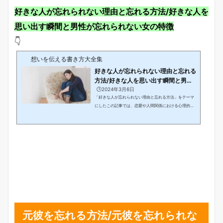
好きな人が忘れられない理由と忘れる方法/好きな人を
思い出す瞬間と男性が忘れられない女の特徴
👇
想いを伝える書き方大全集
好きな人が忘れられない理由と忘れる
方法/好きな人を思い出す瞬間と男性
が忘れられ...
🕒️2024年3月6日
「好きな人が忘れられない理由と忘れる方法」をテーマ
にしたこの記事では、恋愛や人間関係における心理的な
要素に焦点を当てます。好きな人を忘れられない背景や
そのメカニズムについて探求し、なぜ一部の人は忘れ難
く、また他の人は簡単に過去を断ち切れるのかについて
考察します。加えて、忘れるための方法や気持ちを整理
するコツも見つけていきましょう。好きな人を思い出す
瞬間や男性が忘れられない女の特徴にも焦点を当て、さ
まざまな視点から恋愛と記憶に関する謎に迫ります。好
きな人を忘れる方法と心理学/忘れたいと思うときや...
元彼を忘れる方法/元彼を忘れられな