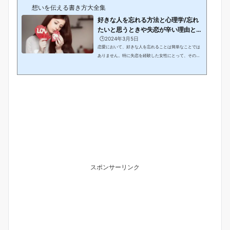
想いを伝える書き方大全集
好きな人を忘れる方法と心理学/忘れ
たいと思うときや失恋が辛い理由と未
練がある女...
🕒️2024年3月5日
恋愛において、好きな人を忘れることは簡単なことでは
ありません。特に失恋を経験した女性にとって、その過
程は時に辛く苦しいものとなります。忘れたいと思いつ
つも、心の中に未練や想いが残ることも珍しくありませ
ん。本記事では、好きな人を忘れる方法やその心理学に
ついて探求します。失恋や恋の悩みに直面する女性たち
が抱える辛さや未練の理由に迫りつつ、その過程で取る
べき行動や心理的なアプローチについても考察します。
好きな人を忘れることが難しい時、どのように向き合
い、前に進んでいくべきか。本記事がその一助となれ...
スポンサーリンク