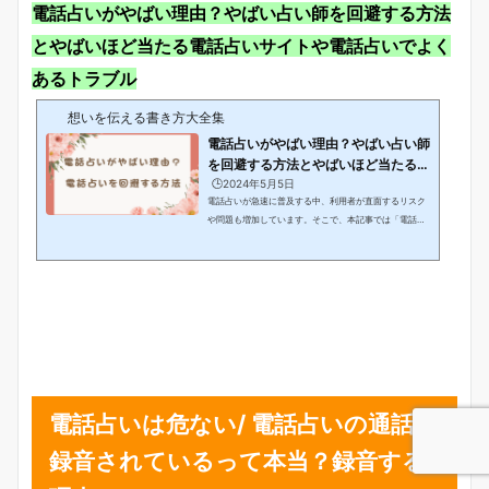
電話占いがやばい理由？やばい占い師を回避する方法
とやばいほど当たる電話占いサイトや電話占いでよく
あるトラブル
想いを伝える書き方大全集
電話占いがやばい理由？やばい占い師
を回避する方法とやばいほど当たる電
話占いサ...
🕒️2024年5月5日
電話占いが急速に普及する中、利用者が直面するリスク
や問題も増加しています。そこで、本記事では「電話占
いがやばい理由？」と題し、やばい占い師を見抜く方法
や安心して利用できる電話占いサイトの選び方について
探求します。さらに、電話占いで起こりがちなトラブル
や誤解についても明らかにし、利用者が知っておくべき
ポイントをまとめていきます。電話占いを通じて、より
健康的でポジティブな占い体験を得るためのヒントを提
供し、安心して利用するための指針を示していきます。
電話占いが当たらない理由と当たる占い師の見分け...
電話占いは危ない/ 電話占いの通話は
録音されているって本当？録音する