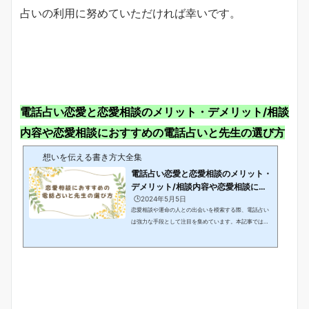
占いの利用に努めていただければ幸いです。
電話占い恋愛と恋愛相談のメリット・デメリット/相談
内容や恋愛相談におすすめの電話占いと先生の選び方
想いを伝える書き方大全集
電話占い恋愛と恋愛相談のメリット・
デメリット/相談内容や恋愛相談にお
すすめの電...
🕒️2024年5月5日
恋愛相談や運命の人との出会いを模索する際、電話占い
は強力な手段として注目を集めています。本記事では、
電話占い恋愛と恋愛相談におけるメリット・デメリット
に迫ります。自宅や外出先から気軽に利用できる電話占
いの便利さや、プライバシーを守りながら相談できる点
など、その魅力に迫ります。また、初めて利用する方に
とって役立つ、おすすめの電話占いサービスや占い師の
選び方についても具体的に解説します。恋愛にまつわる
悩みを抱える方にとって、電話占いは希望をもたらす手