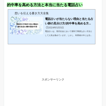
的中率を高める方法と本当に当たる電話占い
想いを伝える書き方大全集
電話占いが当たらない理由と当たる占
い師の見分け方/的中率を高める方法
と本当に当...
🕒️2024年5月5日
電話占いは、現代社会において便利で簡便な占い方法と
して人気を集めています。しかし、利用者の中には当た
る・当たらないに悩む声も少なくありません。本記事で
は、「電話占いが当たらない理由と当たる占い師の見分
け方」について詳しく掘り下げ、的中率を高める方法や
本当に当たる電話占いについて解説していきます。信頼
性の高い占い師の選び方や鑑定サービスの選択ポイン
ト、的中率向上のテクニックなど、占いをより的確に活
用するためのヒントを提供します。電話占いが通話料無
料！おすすめの電話占いサイト一覧/サイトの仕組みや...
スポンサーリンク