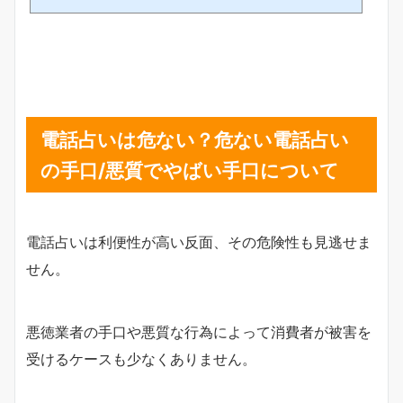
ット・デメリット、利用する際に留意すべきポイントに
ついて詳細に探ります。通話料無料で手軽に利用できる
電話占いが、多くの人々に心の支えやガイダンスを提供
している一方で、利用者が抱えるリスクや注意点も見逃
せません。電話占いサービスの魅力と課題について、深
く掘り下げていきます。電話占いが当たらない理由と当
たる占い師の見分け方/的中率を高める方法と本当に...
電話占いは危ない？危ない電話占い
の手口/悪質でやばい手口について
電話占いは利便性が高い反面、その危険性も見逃せま
せん。
悪徳業者の手口や悪質な行為によって消費者が被害を
受けるケースも少なくありません。