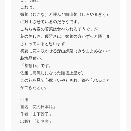
これは、
婿菜（むこな）と呼んだ白山菊（しろやまぎく）
に対比させているのだそうです。
こちらも春の若菜は食べられるそうですが、
花の美しさ、優雅さは、嫁菜の方がずっと勝（ま
さ）っていると思います。
初夏に花を咲かせる深山嫁菜（みやまよめな）の
栽培品種が、
『都忘れ』です。
佐渡に島流しになった順徳上皇が、
この花を見て心癒（いや）され、都を忘れること
ができたとか。
引用
書名「花の日本語」
作者「山下景子」
出版社「幻冬舎」