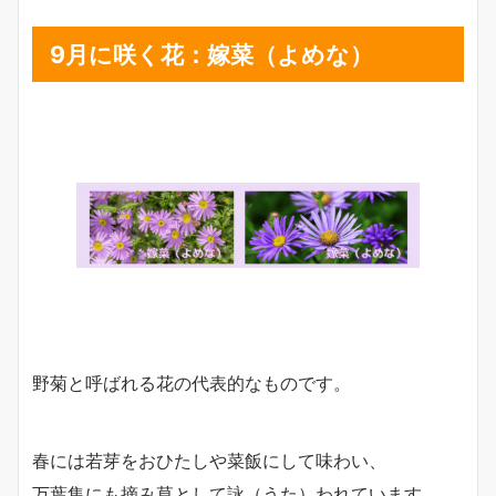
9月に咲く花：嫁菜（よめな）
野菊と呼ばれる花の代表的なものです。
春には若芽をおひたしや菜飯にして味わい、
万葉集にも摘み草として詠（うた）われています。