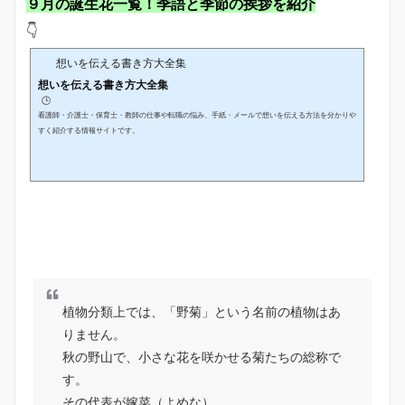
９月の誕生花一覧！季語と季節の挨拶を紹介
👇
想いを伝える書き方大全集
想いを伝える書き方大全集
🕒️
看護師・介護士・保育士・教師の仕事や転職の悩み、手紙・メールで想いを伝える方法を分かりや
すく紹介する情報サイトです。
植物分類上では、「野菊」という名前の植物はあ
りません。
秋の野山で、小さな花を咲かせる菊たちの総称で
す。
その代表が嫁菜（よめな）。