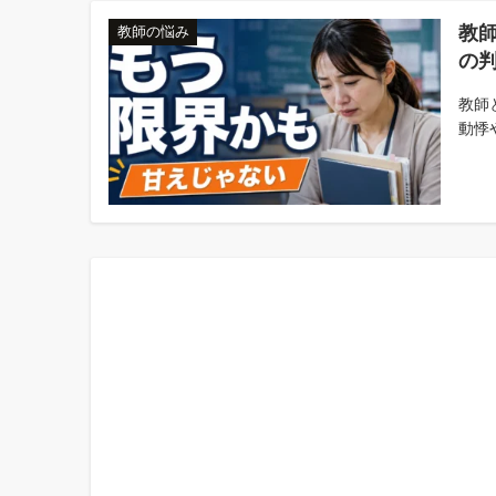
教
教師の悩み
の
教師
動悸