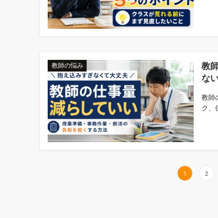
教
教師の悩み
な
教師
ク、
投
1
2
稿
の
ペ