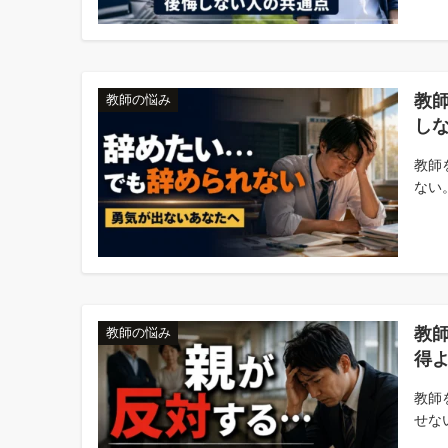
教
教師の悩み
し
教師
ない。
教
教師の悩み
得
教師
せな