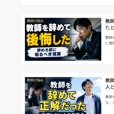
教
教師の悩み
た
教師
に後
教
教師の悩み
人
教師
な」