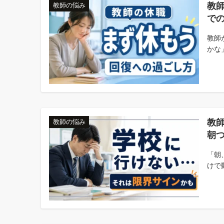
教
教師の悩み
で
教師
かな
教
教師の悩み
朝
「朝
けで動