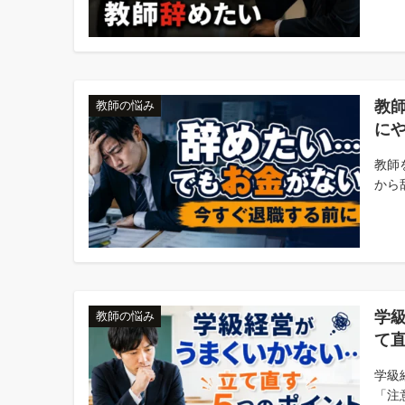
教
教師の悩み
に
教師
から
学
教師の悩み
て
学級
「注