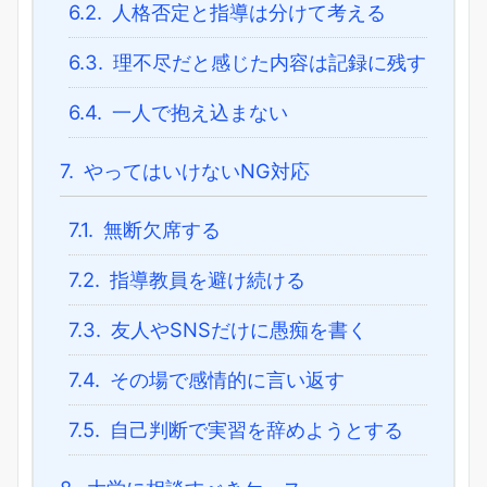
6.2.
人格否定と指導は分けて考える
6.3.
理不尽だと感じた内容は記録に残す
6.4.
一人で抱え込まない
7.
やってはいけないNG対応
7.1.
無断欠席する
7.2.
指導教員を避け続ける
7.3.
友人やSNSだけに愚痴を書く
7.4.
その場で感情的に言い返す
7.5.
自己判断で実習を辞めようとする