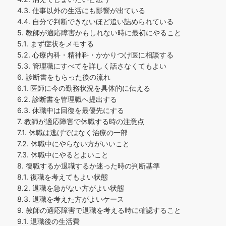
4.3.
仕事以外の生活にも影響が出ている
4.4.
自分で判断できないほど追い詰められている
5.
教師が適応障害かもしれない時に最初にやること
5.1.
まず症状をメモする
5.2.
心療内科・精神科・かかりつけ医に相談する
5.3.
管理職にすべてを詳しく話さなくてもよい
6.
診断書をもらった後の流れ
6.1.
医師に今の勤務状況を具体的に伝える
6.2.
診断書を管理職へ提出する
6.3.
休職中は回復を最優先にする
7.
教師が適応障害で休職する時の注意点
7.1.
休職は逃げではなく治療の一部
7.2.
休職中にやらない方がいいこと
7.3.
休職中にやるとよいこと
8.
復職するか退職するか迷った時の判断基準
8.1.
復職を考えてもよい状態
8.2.
退職を急がない方がよい状態
8.3.
退職を考えた方がよいケース
9.
教師の適応障害で退職を考える時に確認すること
9.1.
退職後の生活費