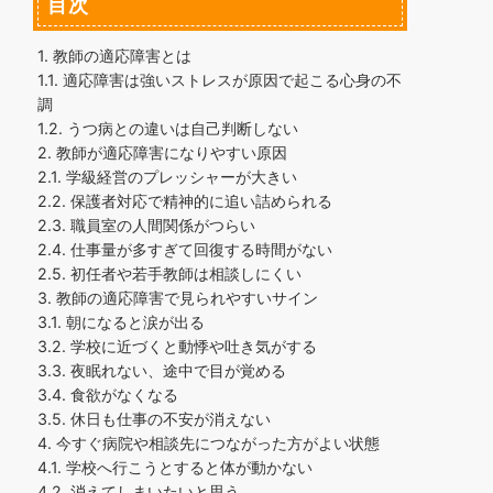
目次
1.
教師の適応障害とは
1.1.
適応障害は強いストレスが原因で起こる心身の不
調
1.2.
うつ病との違いは自己判断しない
2.
教師が適応障害になりやすい原因
2.1.
学級経営のプレッシャーが大きい
2.2.
保護者対応で精神的に追い詰められる
2.3.
職員室の人間関係がつらい
2.4.
仕事量が多すぎて回復する時間がない
2.5.
初任者や若手教師は相談しにくい
3.
教師の適応障害で見られやすいサイン
3.1.
朝になると涙が出る
3.2.
学校に近づくと動悸や吐き気がする
3.3.
夜眠れない、途中で目が覚める
3.4.
食欲がなくなる
3.5.
休日も仕事の不安が消えない
4.
今すぐ病院や相談先につながった方がよい状態
4.1.
学校へ行こうとすると体が動かない
4.2.
消えてしまいたいと思う