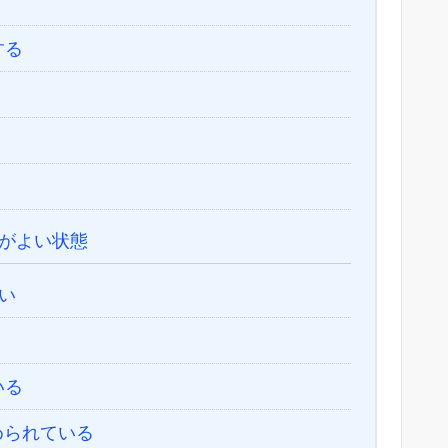
する
がよい状態
い
いる
められている