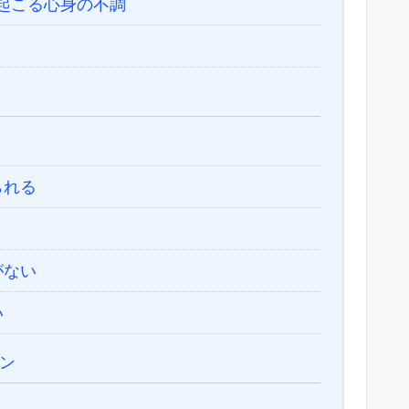
起こる心身の不調
られる
がない
い
ン