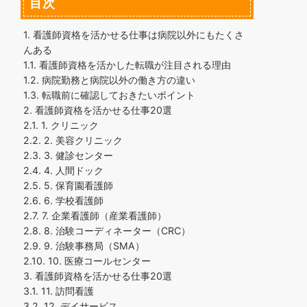
目次
1.
看護師資格を活かせる仕事は病院以外にもたくさ
んある
1.1.
看護師資格を活かした転職が注目される理由
1.2.
病院勤務と病院以外の働き方の違い
1.3.
転職前に確認しておきたいポイント
2.
看護師資格を活かせる仕事20選
2.1.
1. クリニック
2.2.
2. 美容クリニック
2.3.
3. 健診センター
2.4.
4. 人間ドック
2.5.
5. 保育園看護師
2.6.
6. 学校看護師
2.7.
7. 企業看護師（産業看護師）
2.8.
8. 治験コーディネーター（CRC）
2.9.
9. 治験事務局（SMA）
2.10.
10. 医療コールセンター
3.
看護師資格を活かせる仕事20選
3.1.
11. 訪問看護
3.2.
12. デイサービス