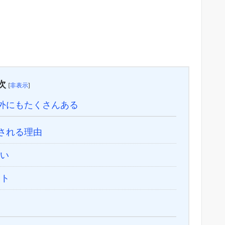
次
[
非表示
]
外にもたくさんある
される理由
い
ント