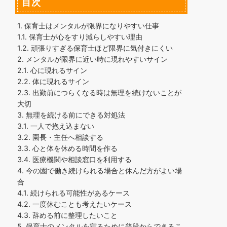
目次
1.
保育士はメンタルが限界になりやすい仕事
1.1.
保育士が心をすり減らしやすい理由
1.2.
頑張りすぎる保育士ほど限界に気付きにくい
2.
メンタルが限界に近い時に現れやすいサイン
2.1.
心に現れるサイン
2.2.
体に現れるサイン
2.3.
出勤前につらくなる時は無理を続けないことが
大切
3.
無理を続ける前にできる対処法
3.1.
一人で抱え込まない
3.2.
園長・主任へ相談する
3.3.
心と体を休める時間を作る
3.4.
医療機関や相談窓口を利用する
4.
今の園で働き続けられる場合と休んだ方がよい場
合
4.1.
続けられる可能性があるケース
4.2.
一度休むことも考えたいケース
4.3.
辞める前に整理したいこと
5.
保育士のメンタルを守るために普段からできるこ