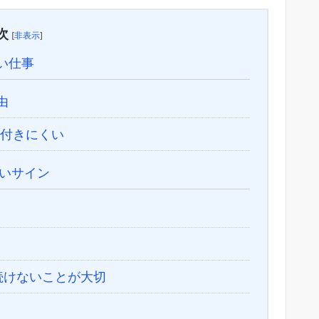
次
[
非表示
]
い仕事
由
付きにくい
いサイン
続けないことが大切