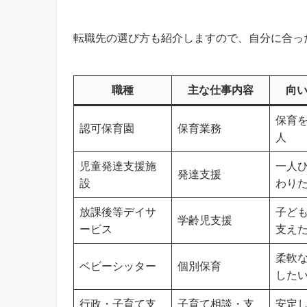
転職先の選び方も紹介しますので、自分に合っ
職種
主な仕事内容
向
保育
認可保育園
保育業務
人
児童発達支援施
一人
発達支援
設
わり
放課後等デイサ
子ど
学齢児支援
ービス
支え
柔軟
ベビーシッター
個別保育
した
行政・子育て支
子育て相談・支
安定