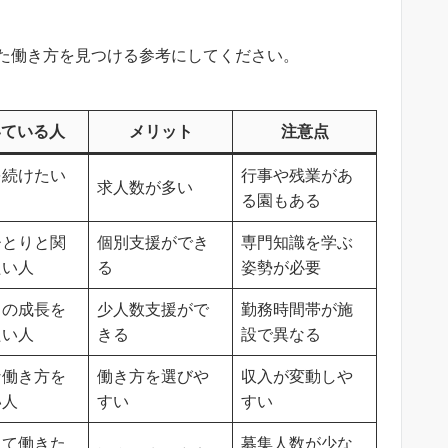
た働き方を見つける参考にしてください。
いている人
メリット
注意点
を続けたい
行事や残業があ
求人数が多い
る園もある
ひとりと関
個別支援ができ
専門知識を学ぶ
たい人
る
姿勢が必要
もの成長を
少人数支援がで
勤務時間帯が施
たい人
きる
設で異なる
な働き方を
働き方を選びや
収入が変動しや
い人
すい
すい
して働きた
募集人数が少な