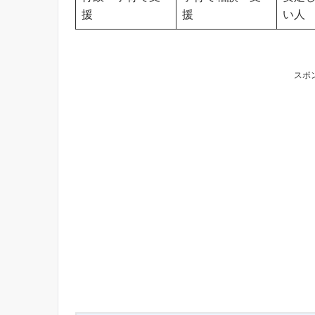
援
援
い人
スポ