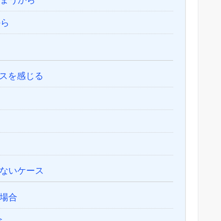
から
スを感じる
ないケース
場合
合