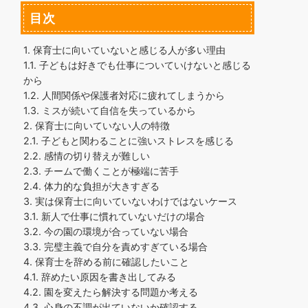
目次
1.
保育士に向いていないと感じる人が多い理由
1.1.
子どもは好きでも仕事についていけないと感じる
から
1.2.
人間関係や保護者対応に疲れてしまうから
1.3.
ミスが続いて自信を失っているから
2.
保育士に向いていない人の特徴
2.1.
子どもと関わることに強いストレスを感じる
2.2.
感情の切り替えが難しい
2.3.
チームで働くことが極端に苦手
2.4.
体力的な負担が大きすぎる
3.
実は保育士に向いていないわけではないケース
3.1.
新人で仕事に慣れていないだけの場合
3.2.
今の園の環境が合っていない場合
3.3.
完璧主義で自分を責めすぎている場合
4.
保育士を辞める前に確認したいこと
4.1.
辞めたい原因を書き出してみる
4.2.
園を変えたら解決する問題か考える
4.3.
心身の不調が出ていないか確認する