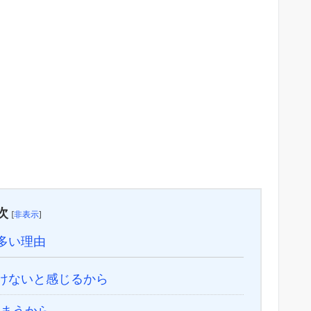
次
[
非表示
]
多い理由
けないと感じるから
まうから