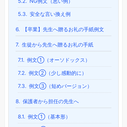
5.2.
NG例文（悪い例）
5.3.
安全な言い換え例
6.
【卒業】先生へ贈るお礼の手紙例文
7.
生徒から先生へ贈るお礼の手紙
7.1.
例文①（オーソドックス）
7.2.
例文②（少し感動的に）
7.3.
例文③（短めバージョン）
8.
保護者から担任の先生へ
8.1.
例文①（基本形）