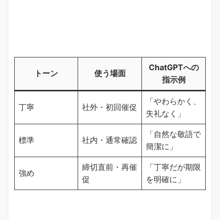
ChatGPTへの
トーン
使う場面
指示例
「やわらかく、
丁寧
社外・初回催促
失礼なく」
「自然な敬語で
標準
社内・通常確認
簡潔に」
締切直前・再催
「丁寧だが期限
強め
促
を明確に」